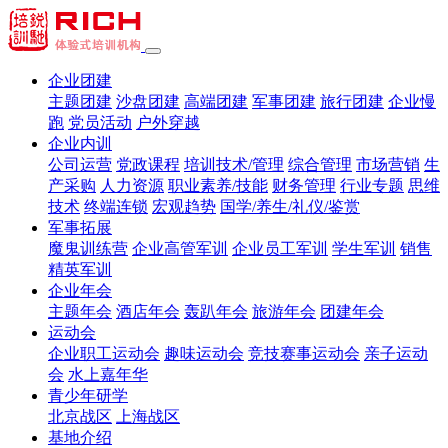
企业团建
主题团建
沙盘团建
高端团建
军事团建
旅行团建
企业慢
跑
党员活动
户外穿越
企业内训
公司运营
党政课程
培训技术/管理
综合管理
市场营销
生
产采购
人力资源
职业素养/技能
财务管理
行业专题
思维
技术
终端连锁
宏观趋势
国学/养生/礼仪/鉴赏
军事拓展
魔鬼训练营
企业高管军训
企业员工军训
学生军训
销售
精英军训
企业年会
主题年会
酒店年会
轰趴年会
旅游年会
团建年会
运动会
企业职工运动会
趣味运动会
竞技赛事运动会
亲子运动
会
水上嘉年华
青少年研学
北京战区
上海战区
基地介绍