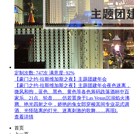
定制次数: 747次
满意度: 92%
【豪门之约·拉斯维加斯之夜】主题团建年会
【豪门之约·拉斯维加斯之夜】主题团建年会夜色迷离，
微风和煦，蓝色、黑色、黄色等各色筹码跌落酒杯中百
家乐、21点、轮盘……仿若置身于Las Vegas沉溺焰火沸
腾、艳光四射之中，娇艳的兔女郎穿梭其间专业花式调
酒、光怪陆离的灯光、迷离刺激的歌舞……再现L
查看详情
首页