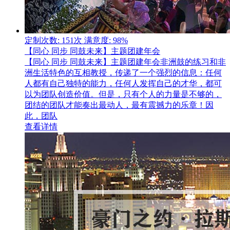
定制次数: 151次
满意度: 98%
【同心 同步 同鼓未来】主题团建年会
【同心 同步 同鼓未来】主题团建年会非洲鼓的练习和非
洲生活特色的互相教授，传递了一个强烈的信息：任何
人都有自己独特的能力，任何人发挥自己的才华，都可
以为团队创造价值。但是，只有个人的力量是不够的，
团结的团队才能奏出最动人，最有震撼力的乐章！因
此，团队
查看详情