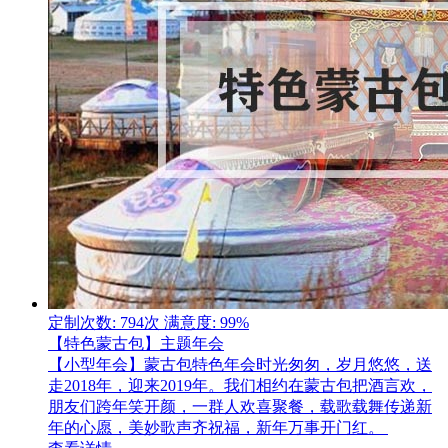
定制次数: 794次
满意度: 99%
【特色蒙古包】主题年会
【小型年会】蒙古包特色年会时光匆匆，岁月悠悠，送
走2018年，迎来2019年。我们相约在蒙古包把酒言欢，
朋友们跨年笑开颜，一群人欢喜聚餐，载歌载舞传递新
年的心愿，美妙歌声齐祝福，新年万事开门红。