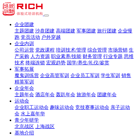
企业团建
主题团建
沙盘团建
高端团建
军事团建
旅行团建
企业慢
跑
党员活动
户外穿越
企业内训
公司运营
党政课程
培训技术/管理
综合管理
市场营销
生
产采购
人力资源
职业素养/技能
财务管理
行业专题
思维
技术
终端连锁
宏观趋势
国学/养生/礼仪/鉴赏
军事拓展
魔鬼训练营
企业高管军训
企业员工军训
学生军训
销售
精英军训
企业年会
主题年会
酒店年会
轰趴年会
旅游年会
团建年会
运动会
企业职工运动会
趣味运动会
竞技赛事运动会
亲子运动
会
水上嘉年华
青少年研学
北京战区
上海战区
基地介绍