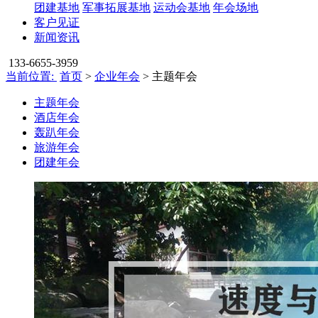
团建基地
军事拓展基地
运动会基地
年会场地
客户见证
新闻资讯
133-6655-3959
当前位置:
首页
>
企业年会
> 主题年会
主题年会
酒店年会
轰趴年会
旅游年会
团建年会